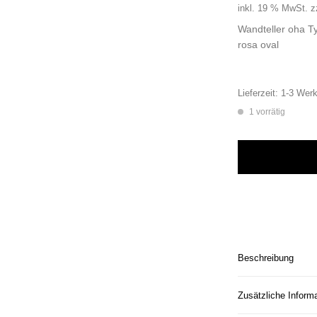
inkl. 19 % MwSt.
z
Wandteller oha T
rosa oval
Lieferzeit:
1-3 Werk
1 vorrätig
Wandteller oha Typ
Beschreibung
Zusätzliche Inform