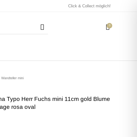
Click & Collect möglich!
0
Mützen / Beanies und
Kissen
Magneten
Patches
Wandteller mini
ha Typo Herr Fuchs mini 11cm gold Blume
Tassen
age rosa oval