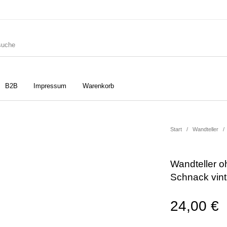
B2B
Impressum
Warenkorb
ler
Geschirrtücher
Gutscheine
Start
/
Wandteller
/
Wandteller o
Strudia-Kampfkunst für den
Notizbücher
Taschen/Turnbeutel
Schnack vint
Kopf
24,00
€