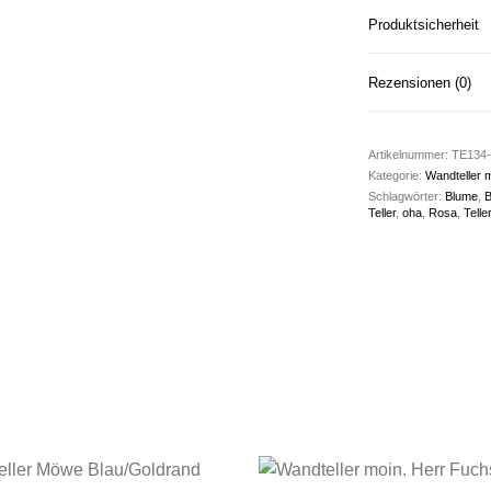
Produktsicherheit
Rezensionen (0)
Artikelnummer:
TE134-
Kategorie:
Wandteller m
Schlagwörter:
Blume
,
B
Teller
,
oha
,
Rosa
,
Teller