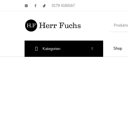
0179 4160167
Shop
Kategorien
New Products
On Sale!
Wandtel
Print: Poster&