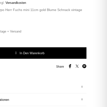
zgl.
Versandkosten
ypo Herr Fuchs mini 11cm gold Blume Schnack vintage
tage + Versand
o Herr Fuchs mini 11cm gold Blume Schnack vintage rosa oval Menge
In Den Warenkorb
Share
ationen