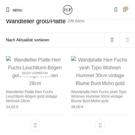
0
Start
/
Wandteller
/
Wandteller groß/Platte
MENU
Wandteller groß/Platte
209 items
New Products
On Sale!
Wandteller
Geschirrtücher
NICHT VORRÄTIG
Mützen / Beanies und
Gutscheine
Kissen
Magneten
Patches
Wandteller Platte Herr Fuchs
Wandplatte Herr Fuchs yeah Typo
Leuchtturm Bögen gold vintage
Wohnen Hummel 30cm vintage
Wohnen 28cm
Blume Bunt Mohn gold
34,00
€
36,00
€
Print:
Strudia-Kampfkunst
Taschen/Turnbeutel
Tassen
Poster&Notizbücher
für den Kopf