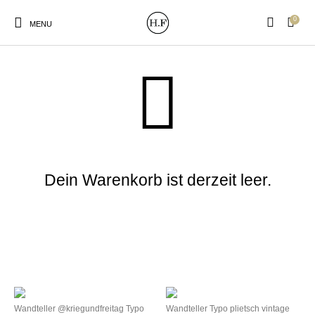
0
MENU
Warenkorb
New Products
On Sale!
Wandteller
Geschirrtücher
Dein Warenkorb ist derzeit leer.
Mützen / Beanies und
Gutscheine
Kissen
Magneten
Patches
Print:
Strudia-Kampfkunst
Taschen/Turnbeutel
Tassen
Poster&Notizbücher
für den Kopf
Wandteller @kriegundfreitag Typo
Wandteller Typo plietsch vintage