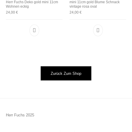
Herr Fuchs Deko gold mini 11cm
mini 11cm gold Blume Schnack
Wohnen eckig
vintage rosa oval
24,00
€
24,00
€
Zurück Zum Shop
Herr Fuchs 2025