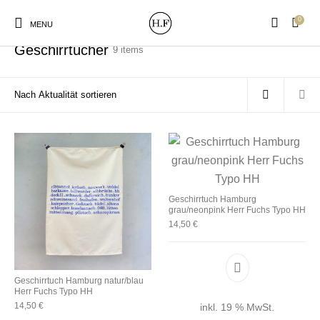
0
Start
/
Geschirrtücher
MENU
Geschirrtücher
9 items
New Products
On Sale!
Wandteller
Geschirrtücher
Mützen / Beanies und
Gutscheine
Kissen
Magneten
Geschirrtuch Hamburg
Patches
grau/neonpink Herr Fuchs Typo HH
14,50
€
Print:
Strudia-Kampfkunst
Taschen/Turnbeutel
Tassen
Poster&Notizbücher
für den Kopf
Geschirrtuch Hamburg natur/blau
Herr Fuchs Typo HH
14,50
€
inkl. 19 % MwSt.