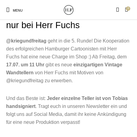
0
MENU
@kriegundfreitag Wandteller –
nur bei Herr Fuchs
@kriegundfreitag
geht in die 5. Runde! Die Kooperation
des erfolgreichen Hamburger Cartoonisten mit Herr
Fuchs hat eine neue Charge im Shop :) Ab Freitag, dem
New Products
On Sale!
Wandteller
Geschirrtücher
17.07. um 11 Uhr
gibt es neue
einzigartigen Vintage
Wandtellern
von Herr Fuchs mit Motiven von
@kriegundfreitag zu erwerben.
Mützen / Beanies und
Gutscheine
Kissen
Magneten
Patches
Und das Beste ist:
Jeder einzelne Teller ist von Tobias
handsigniert
. Tragt euch in unseren Newsletter ein und
Print:
Strudia-Kampfkunst
Taschen/Turnbeutel
Tassen
folgt uns auf Social Media, damit ihr keine Ankündigung
Poster&Notizbücher
für den Kopf
für eine neue Produktion verpasst!