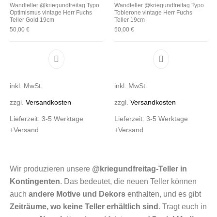
Wandteller @kriegundfreitag Typo
Wandteller @kriegundfreitag Typo
Optimismus vintage Herr Fuchs
Toblerone vintage Herr Fuchs
Teller Gold 19cm
Teller 19cm
50,00
€
50,00
€
Dieses Produkt weist mehrere Varianten auf. D
Dieses Produkt 
inkl. MwSt.
inkl. MwSt.
zzgl.
Versandkosten
zzgl.
Versandkosten
Lieferzeit:
3-5 Werktage
Lieferzeit:
3-5 Werktage
+Versand
+Versand
Wir produzieren unsere
@kriegundfreitag-Teller in
Kontingenten
. Das bedeutet, die neuen Teller können
auch
andere Motive und Dekors
enthalten, und es gibt
Zeiträume, wo keine Teller erhältlich sind
. Tragt euch in