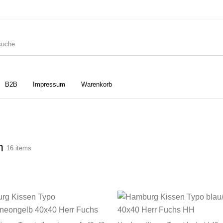
B2B
Impressum
Warenkorb
ler
Geschirrtücher
Gutscheine
en
16 items
Strudia-Kampfkunst für den
Notizbücher
Taschen/Turnbeutel
Kopf
Dieses Produkt weist mehrere Varianten