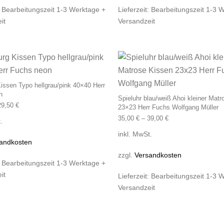
:
Bearbeitungszeit 1-3 Werktage +
Lieferzeit:
Bearbeitungszeit 1-3 
it
Versandzeit
Dieses Produkt weist mehrere Varianten
ssen Typo hellgrau/pink 40×40 Herr
n
Spieluhr blau/weiß Ahoi kleiner Mat
29,50
€
23×23 Herr Fuchs Wolfgang Müller
35,00
€
–
39,00
€
.
inkl. MwSt.
andkosten
zzgl.
Versandkosten
:
Bearbeitungszeit 1-3 Werktage +
it
Lieferzeit:
Bearbeitungszeit 1-3 
Versandzeit