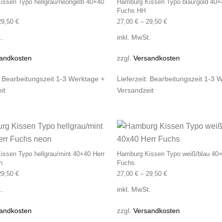
issen Typo hellgrau/neongelb 40×40
Hamburg Kissen Typo blau/gold 40×
s
Fuchs HH
29,50
€
27,00
€
–
29,50
€
.
inkl. MwSt.
andkosten
zzgl.
Versandkosten
:
Bearbeitungszeit 1-3 Werktage +
Lieferzeit:
Bearbeitungszeit 1-3 
it
Versandzeit
Dieses Produkt weist mehrere Varianten
ssen Typo hellgrau/mint 40×40 Herr
Hamburg Kissen Typo weiß/blau 40×
n
Fuchs
29,50
€
27,00
€
–
29,50
€
.
inkl. MwSt.
andkosten
zzgl.
Versandkosten