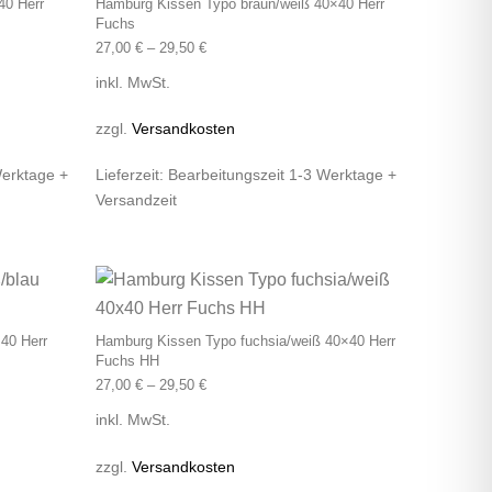
40 Herr
Hamburg Kissen Typo braun/weiß 40×40 Herr
Fuchs
27,00
€
–
29,50
€
inkl. MwSt.
zzgl.
Versandkosten
Werktage +
Lieferzeit:
Bearbeitungszeit 1-3 Werktage +
Versandzeit
 auf. Die Optionen können auf der Produktseite gewählt werden
Dieses Produkt weist mehrere Varianten auf. Die Optionen k
Dieses Produkt wei
40 Herr
Hamburg Kissen Typo fuchsia/weiß 40×40 Herr
Fuchs HH
27,00
€
–
29,50
€
inkl. MwSt.
zzgl.
Versandkosten