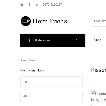
0179 4160167
Shop
Kategorien
New Products
On Sale!
Wandtel
Start
/
Kissen
Kiss
Nach Preis filtern
Min. Preis
Print: Poster&
Max. Preis