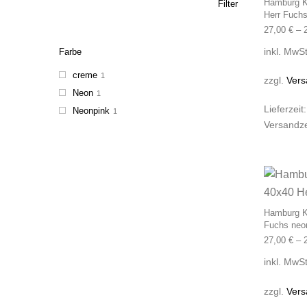
Hamburg K
Filter
Herr Fuch
27,00
€
–
inkl. MwSt
Farbe
creme
1
zzgl.
Vers
Neon
1
Lieferzeit
Neonpink
1
Versandze
Hamburg Ki
Fuchs neo
27,00
€
–
inkl. MwSt
zzgl.
Vers