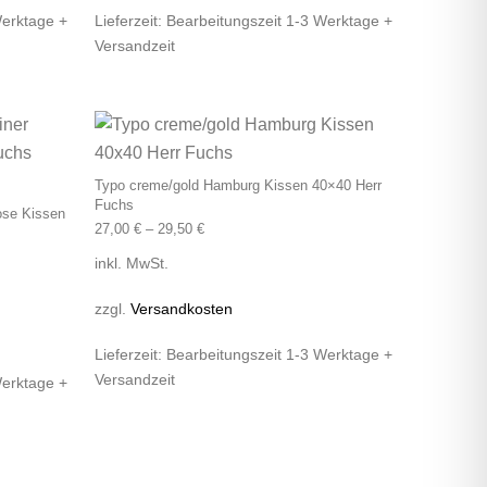
Werktage +
Lieferzeit:
Bearbeitungszeit 1-3 Werktage +
Versandzeit
 auf. Die Optionen können auf der Produktseite gewählt werden
Dieses Produkt weist mehrere Varianten auf. Die Optionen k
Dieses Produkt wei
Typo creme/gold Hamburg Kissen 40×40 Herr
Fuchs
rose Kissen
27,00
€
–
29,50
€
inkl. MwSt.
zzgl.
Versandkosten
Lieferzeit:
Bearbeitungszeit 1-3 Werktage +
Versandzeit
Werktage +