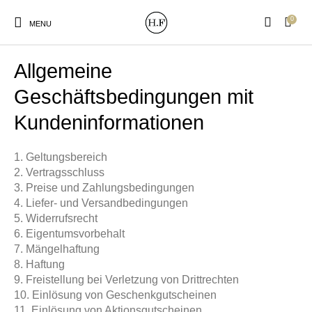
0
MENU
AGB
Allgemeine
Geschäftsbedingungen mit
Kundeninformationen
New Products
On Sale!
Wandteller
Geschirrtücher
1. Geltungsbereich
2. Vertragsschluss
3. Preise und Zahlungsbedingungen
Mützen / Beanies und
Gutscheine
Kissen
Magneten
Patches
4. Liefer- und Versandbedingungen
5. Widerrufsrecht
6. Eigentumsvorbehalt
7. Mängelhaftung
Print:
Strudia-Kampfkunst
Taschen/Turnbeutel
Tassen
Poster&Notizbücher
für den Kopf
8. Haftung
9. Freistellung bei Verletzung von Drittrechten
10. Einlösung von Geschenkgutscheinen
11. Einlösung von Aktionsgutscheinen