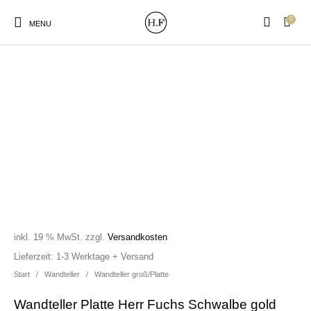
0
MENU
New Products
On Sale!
Wandteller
Geschirrtücher
Mützen / Beanies und
Gutscheine
Kissen
Magneten
Patches
inkl. 19 % MwSt.
zzgl.
Versandkosten
Print:
Strudia-Kampfkunst
Taschen/Turnbeutel
Tassen
Lieferzeit:
1-3 Werktage + Versand
Poster&Notizbücher
für den Kopf
Start
/
Wandteller
/
Wandteller groß/Platte
Wandteller Platte Herr Fuchs Schwalbe gold