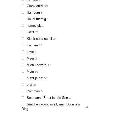
Glööv an di
43
Hamburg
6
Hol di fuchtig
16
homesick
1
Jetzt
26
Klook sünd se all
34
Kuchen
10
Love
1
Meer
2
Mien Leevste
17
Moin
92
nützt ja nix
56
oha
38
Pommes
5
Seemanns Braut ist die See
3
Snacken köönt wi all, man Doon is'n
11
Ding