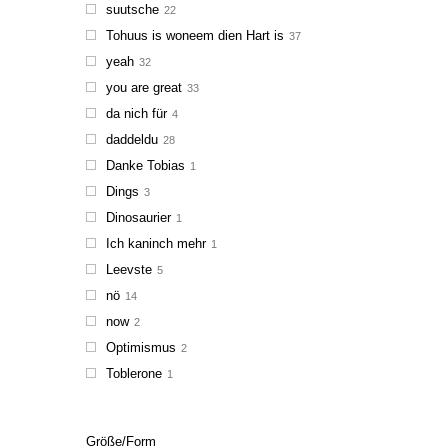
suutsche
22
Tohuus is woneem dien Hart is
37
yeah
32
you are great
33
da nich für
4
daddeldu
28
Danke Tobias
1
Dings
3
Dinosaurier
1
Ich kaninch mehr
1
Leevste
5
nö
14
now
2
Optimismus
2
Toblerone
1
Größe/Form