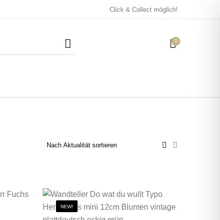
Click & Collect möglich!
0
Mützen / Beanies und
Kissen
Magneten
Patches
Tassen
NEW!