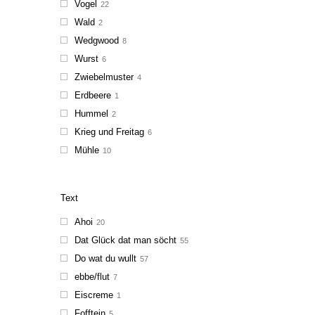
Vogel
22
Wald
2
Wedgwood
8
Wurst
6
Zwiebelmuster
4
Erdbeere
1
Hummel
2
Krieg und Freitag
6
Mühle
10
Text
Ahoi
20
Dat Glück dat man söcht
55
Do wat du wullt
57
ebbe/flut
7
Eiscreme
1
Fofftein
5