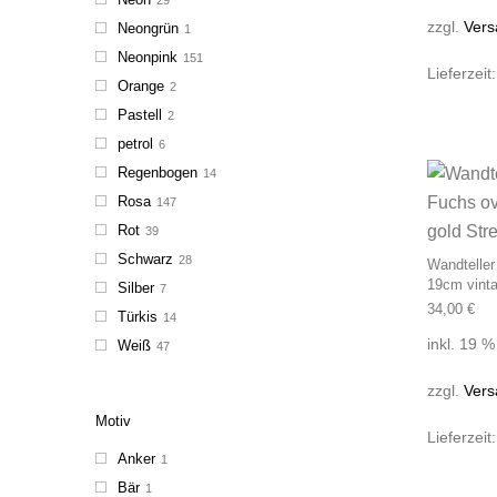
zzgl.
Vers
Neongrün
1
Neonpink
151
Lieferzeit
Orange
2
Pastell
2
petrol
6
Regenbogen
14
Rosa
147
Rot
39
Schwarz
28
Wandteller
19cm vinta
Silber
7
34,00
€
Türkis
14
inkl. 19 
Weiß
47
zzgl.
Vers
Motiv
Lieferzeit
Anker
1
Bär
1