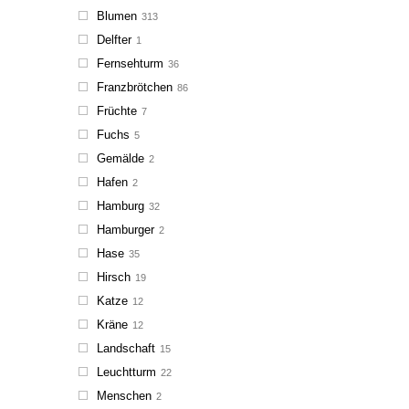
Blumen
313
Delfter
1
Fernsehturm
36
Franzbrötchen
86
Früchte
7
Fuchs
5
Gemälde
2
Hafen
2
Hamburg
32
Hamburger
2
Hase
35
Hirsch
19
Katze
12
Kräne
12
Landschaft
15
Leuchtturm
22
Menschen
2