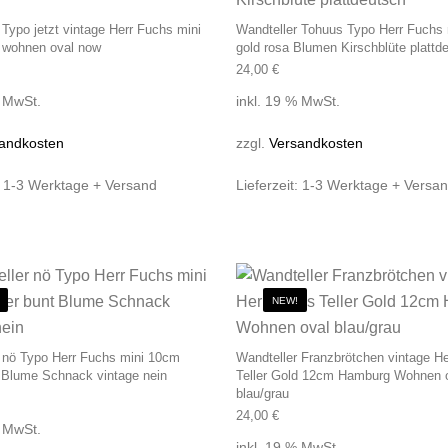
 Typo jetzt vintage Herr Fuchs mini
Wandteller Tohuus Typo Herr Fuchs
 wohnen oval now
gold rosa Blumen Kirschblüte plattd
24,00
€
% MwSt.
inkl. 19 % MwSt.
andkosten
zzgl.
Versandkosten
:
1-3 Werktage + Versand
Lieferzeit:
1-3 Werktage + Versa
NEW!
 nö Typo Herr Fuchs mini 10cm
Wandteller Franzbrötchen vintage H
t Blume Schnack vintage nein
Teller Gold 12cm Hamburg Wohnen 
blau/grau
24,00
€
% MwSt.
inkl. 19 % MwSt.