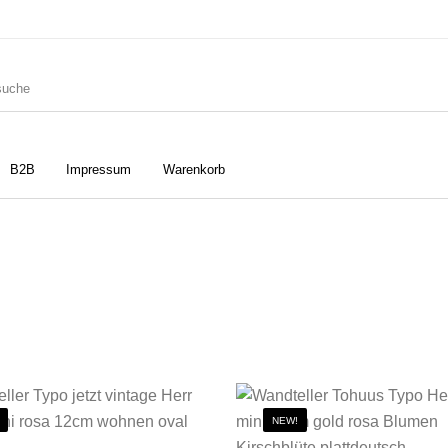
B2B
Impressum
Warenkorb
ler
Geschirrtücher
Gutscheine
Strudia-Kampfkunst für den
Notizbücher
Taschen/Turnbeutel
Kopf
NEW!