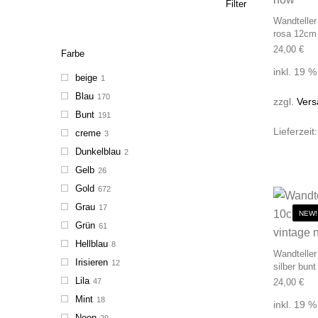
Filter
Wandteller
rosa 12cm
24,00
€
Farbe
inkl. 19 
beige
1
Blau
170
zzgl.
Vers
Bunt
191
Lieferzeit
creme
3
Dunkelblau
2
Gelb
26
Gold
672
Grau
17
NEW!
Grün
61
Hellblau
8
Wandteller
Irisieren
12
silber bun
Lila
47
24,00
€
Mint
18
inkl. 19 
Neon
29