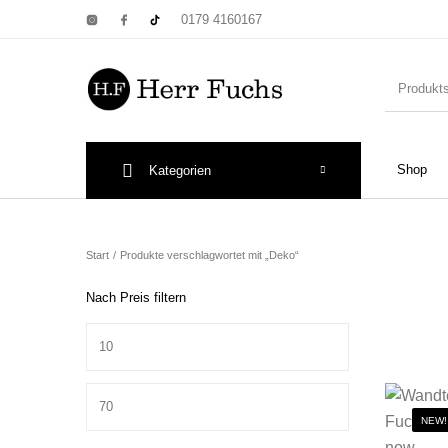
0179 4160167
Shop
Kategorien
New Products
On Sale!
Wandtel
Start
/
Produkte verschlagwortet mit „Deko“
Nach Preis filtern
Min. Preis
Print: Poster&
Max. Preis
NEW!