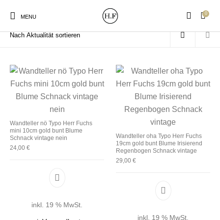
0
Start
/
Produkte verschlagwortet mit „Blumenmuster“
MENU
New Products
On Sale!
Wandteller
Geschirrtücher
Wandteller nö Typo Herr Fuchs
mini 10cm gold bunt Blume
Mützen / Beanies und
Wandteller oha Typo Herr Fuchs
Gutscheine
Kissen
Magneten
Schnack vintage nein
Patches
19cm gold bunt Blume Irisierend
24,00
€
Regenbogen Schnack vintage
29,00
€
Print:
Strudia-Kampfkunst
Taschen/Turnbeutel
Tassen
Poster&Notizbücher
für den Kopf
inkl. 19 % MwSt.
inkl. 19 % MwSt.