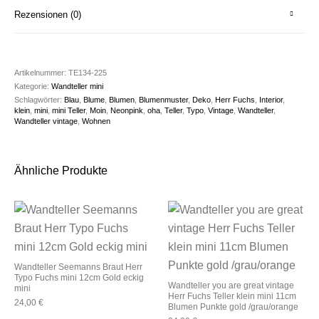
Rezensionen (0)
Artikelnummer:
TE134-225
Kategorie:
Wandteller mini
Schlagwörter:
Blau
,
Blume
,
Blumen
,
Blumenmuster
,
Deko
,
Herr Fuchs
,
Interior
,
klein
,
mini
,
mini Teller
,
Moin
,
Neonpink
,
oha
,
Teller
,
Typo
,
Vintage
,
Wandteller
,
Wandteller vintage
,
Wohnen
Ähnliche Produkte
Wandteller Seemanns Braut Herr
Typo Fuchs mini 12cm Gold eckig
Wandteller you are great vintage
mini
Herr Fuchs Teller klein mini 11cm
24,00
€
Blumen Punkte gold /grau/orange