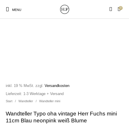
0
MENU
New Products
On Sale!
Wandteller
Geschirrtücher
Mützen / Beanies und
Gutscheine
Kissen
Magneten
Patches
inkl. 19 % MwSt.
zzgl.
Versandkosten
Lieferzeit:
1-3 Werktage + Versand
Start
/
Wandteller
/
Wandteller mini
Print:
Strudia-Kampfkunst
Taschen/Turnbeutel
Tassen
Poster&Notizbücher
für den Kopf
Wandteller Typo oha vintage Herr Fuchs mini
11cm Blau neonpink weiß Blume