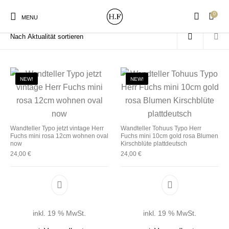
0
Start
/
Produkte verschlagwortet mit „mini“
MENU
NEW!
NEW!
New Products
On Sale!
Wandteller
Geschirrtücher
Wandteller Typo jetzt vintage Herr
Wandteller Tohuus Typo Herr
Fuchs mini rosa 12cm wohnen oval
Fuchs mini 10cm gold rosa Blumen
Mützen / Beanies und
Gutscheine
Kissen
Magneten
now
Kirschblüte plattdeutsch
Patches
24,00
€
24,00
€
Print:
Strudia-Kampfkunst
Taschen/Turnbeutel
Tassen
Poster&Notizbücher
für den Kopf
inkl. 19 % MwSt.
inkl. 19 % MwSt.