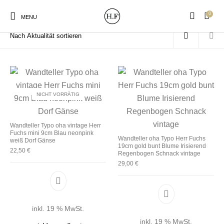
0
Start
/
Produkte verschlagwortet mit „oha“
MENU
NICHT VORRÄTIG
New Products
On Sale!
Wandteller
Geschirrtücher
Wandteller Typo oha vintage Herr
Fuchs mini 9cm Blau neonpink
Mützen / Beanies und
Wandteller oha Typo Herr Fuchs
Gutscheine
Kissen
Magneten
weiß Dorf Gänse
Patches
19cm gold bunt Blume Irisierend
22,50
€
Regenbogen Schnack vintage
29,00
€
Print:
Strudia-Kampfkunst
Taschen/Turnbeutel
Tassen
Poster&Notizbücher
für den Kopf
inkl. 19 % MwSt.
inkl. 19 % MwSt.