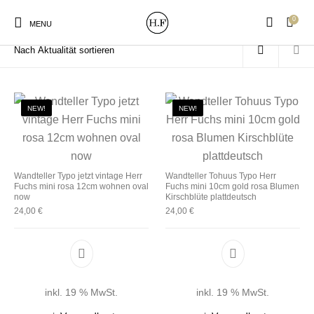
0
Start
/
Produkte verschlagwortet mit „Teller“
MENU
NEW!
NEW!
New Products
On Sale!
Wandteller
Geschirrtücher
Wandteller Typo jetzt vintage Herr
Wandteller Tohuus Typo Herr
Fuchs mini rosa 12cm wohnen oval
Fuchs mini 10cm gold rosa Blumen
Mützen / Beanies und
Gutscheine
Kissen
Magneten
now
Kirschblüte plattdeutsch
Patches
24,00
€
24,00
€
Print:
Strudia-Kampfkunst
Taschen/Turnbeutel
Tassen
Poster&Notizbücher
für den Kopf
inkl. 19 % MwSt.
inkl. 19 % MwSt.