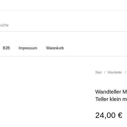
B2B
Impressum
Warenkorb
ler
Geschirrtücher
Gutscheine
Start
/
Wandteller
/
Wandteller M
Strudia-Kampfkunst für den
Notizbücher
Taschen/Turnbeutel
Teller klein 
Kopf
24,00
€