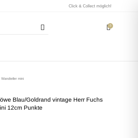
Click & Collect möglich!
0
Mützen / Beanies und
Kissen
Magneten
Patches
Wandteller mini
öwe Blau/Goldrand vintage Herr Fuchs
Tassen
mini 12cm Punkte