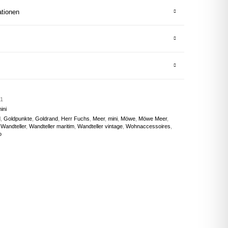
ationen
1
ini
d
,
Goldpunkte
,
Goldrand
,
Herr Fuchs
,
Meer
,
mini
,
Möwe
,
Möwe Meer
,
,
Wandteller
,
Wandteller maritim
,
Wandteller vintage
,
Wohnaccessoires
,
o