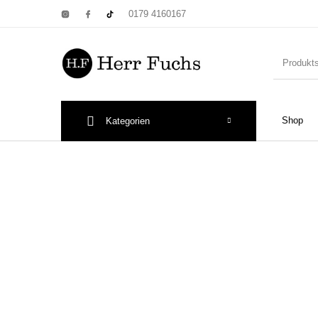
0179 4160167
Shop
Kategorien
New Products
On Sale!
Wandtel
Print: Poster&