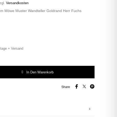
zgl.
Versandkosten
2cm Möwe Muster Wandteller Goldrand Herr Fuchs
tage + Versand
au/Goldrand vintage Herr Fuchs Teller klein mini 12cm Punkte Menge
In Den Warenkorb
Share