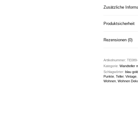
Zusätzliche Inform
Produktsicherheit
Rezensionen (0)
Artikelnummer:
TE089-
Kategorie:
Wandteller m
Schlagwörter:
blau gol
Punkte
,
Teller
,
Vintage
Wohnen
,
Wohnen Dek