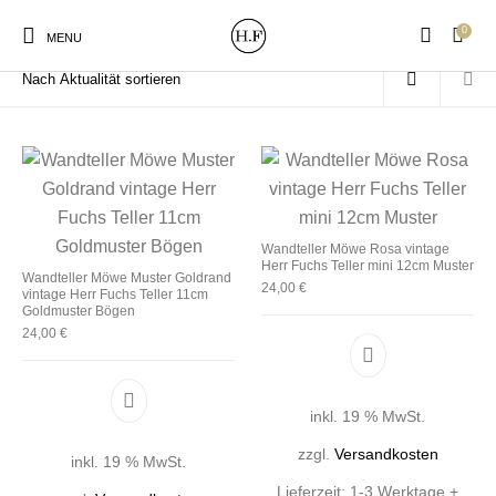
0
Start
/
Produkte verschlagwortet mit „Möwe Meer“
MENU
New Products
On Sale!
Wandteller
Geschirrtücher
Wandteller Möwe Rosa vintage
Herr Fuchs Teller mini 12cm Muster
Wandteller Möwe Muster Goldrand
24,00
€
vintage Herr Fuchs Teller 11cm
Mützen / Beanies und
Gutscheine
Kissen
Magneten
Goldmuster Bögen
Patches
24,00
€
Print:
Strudia-Kampfkunst
Taschen/Turnbeutel
Tassen
inkl. 19 % MwSt.
Poster&Notizbücher
für den Kopf
zzgl.
Versandkosten
inkl. 19 % MwSt.
Lieferzeit:
1-3 Werktage +