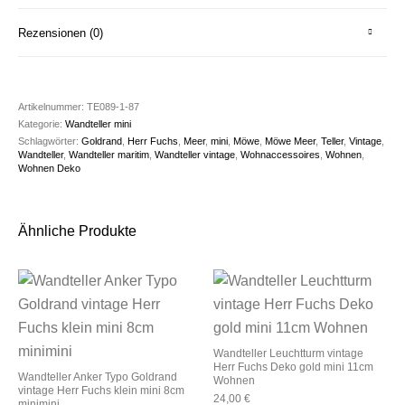
Rezensionen (0)
Artikelnummer:
TE089-1-87
Kategorie:
Wandteller mini
Schlagwörter:
Goldrand
,
Herr Fuchs
,
Meer
,
mini
,
Möwe
,
Möwe Meer
,
Teller
,
Vintage
,
Wandteller
,
Wandteller maritim
,
Wandteller vintage
,
Wohnaccessoires
,
Wohnen
,
Wohnen Deko
Ähnliche Produkte
Wandteller Leuchtturm vintage
Herr Fuchs Deko gold mini 11cm
Wandteller Anker Typo Goldrand
Wohnen
vintage Herr Fuchs klein mini 8cm
24,00
€
minimini