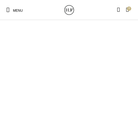
0
MENU
New Products
On Sale!
Wandteller
Geschirrtücher
Mützen / Beanies und
Gutscheine
Kissen
Magneten
Patches
Print:
Strudia-Kampfkunst
Taschen/Turnbeutel
Tassen
Poster&Notizbücher
für den Kopf