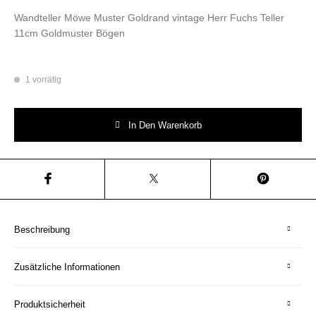
Wandteller Möwe Muster Goldrand vintage Herr Fuchs Teller
11cm Goldmuster Bögen
1 vorrätig
Wandteller Möwe Muster Goldrand vintage Herr Fuchs Teller 11cm Gold
In Den Warenkorb
Beschreibung
Zusätzliche Informationen
Produktsicherheit