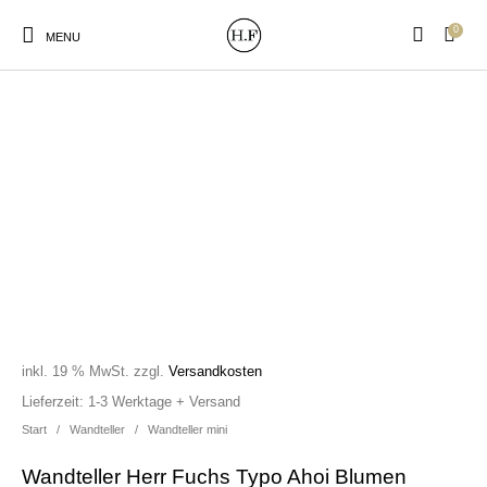
0
MENU
New Products
On Sale!
Wandteller
Geschirrtücher
Mützen / Beanies und
Gutscheine
Kissen
Magneten
Patches
inkl. 19 % MwSt.
zzgl.
Versandkosten
Print:
Strudia-Kampfkunst
Taschen/Turnbeutel
Tassen
Lieferzeit:
1-3 Werktage + Versand
Poster&Notizbücher
für den Kopf
Start
/
Wandteller
/
Wandteller mini
Wandteller Herr Fuchs Typo Ahoi Blumen