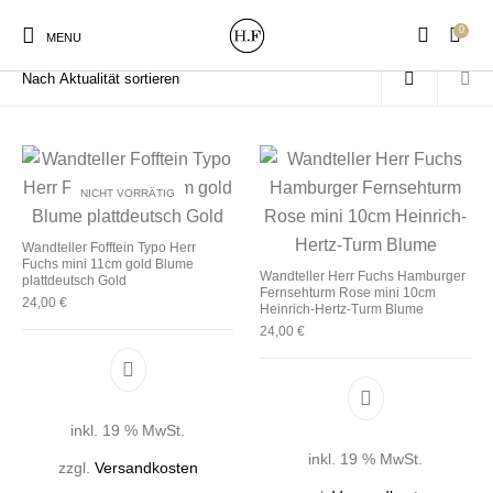
0
Start
/
Produkte verschlagwortet mit „Rose“
MENU
NICHT VORRÄTIG
New Products
On Sale!
Wandteller
Geschirrtücher
Wandteller Fofftein Typo Herr
Fuchs mini 11cm gold Blume
Wandteller Herr Fuchs Hamburger
plattdeutsch Gold
Fernsehturm Rose mini 10cm
Mützen / Beanies und
24,00
€
Gutscheine
Kissen
Magneten
Heinrich-Hertz-Turm Blume
Patches
24,00
€
Print:
Strudia-Kampfkunst
Taschen/Turnbeutel
Tassen
Poster&Notizbücher
für den Kopf
inkl. 19 % MwSt.
inkl. 19 % MwSt.
zzgl.
Versandkosten