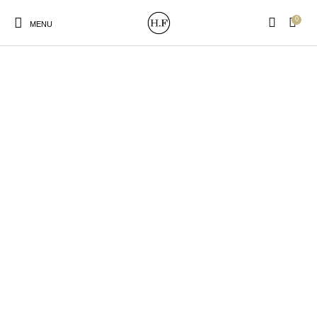
0
MENU
New Products
On Sale!
Wandteller
Geschirrtücher
Mützen / Beanies und
Gutscheine
Kissen
Magneten
Patches
Print:
Strudia-Kampfkunst
Taschen/Turnbeutel
Tassen
Poster&Notizbücher
für den Kopf