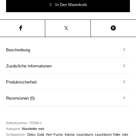
In Den Warenkorb
Beschreibung
Zusätzliche Informationen
Produktsicherheit
Rezensionen (0)
Artikelnummer:
TE098-1
Kategorie:
Wandteller mini
Schlagwörter:
Deko
,
Gold
,
Herr Fuchs
,
Interior
,
Leuchtturm
,
Leuchtturm Teller
,
mini
,