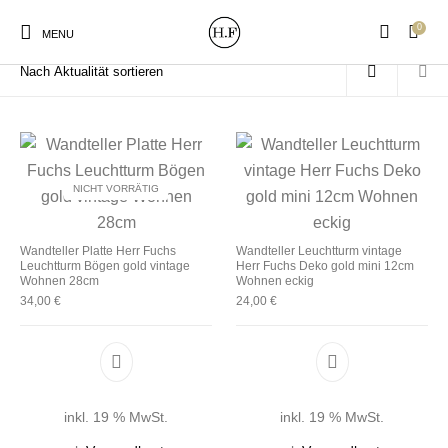
0
Start
/
Produkte verschlagwortet mit „Leuchtturm Teller“
MENU
NICHT VORRÄTIG
New Products
On Sale!
Wandteller
Geschirrtücher
Wandteller Platte Herr Fuchs
Wandteller Leuchtturm vintage
Leuchtturm Bögen gold vintage
Herr Fuchs Deko gold mini 12cm
Mützen / Beanies und
Gutscheine
Kissen
Magneten
Wohnen 28cm
Wohnen eckig
Patches
34,00
€
24,00
€
Print:
Strudia-Kampfkunst
Taschen/Turnbeutel
Tassen
Poster&Notizbücher
für den Kopf
inkl. 19 % MwSt.
inkl. 19 % MwSt.