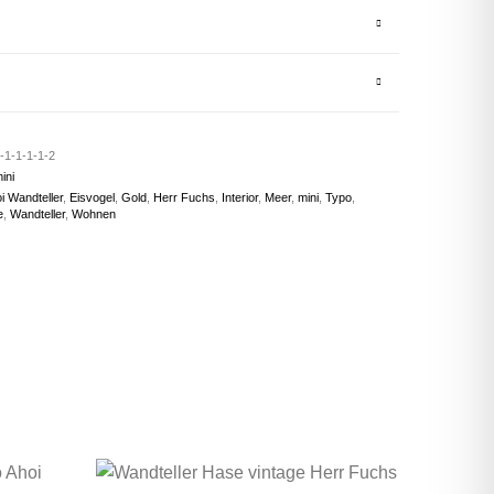
-1-1-1-1-2
ini
i Wandteller
,
Eisvogel
,
Gold
,
Herr Fuchs
,
Interior
,
Meer
,
mini
,
Typo
,
e
,
Wandteller
,
Wohnen