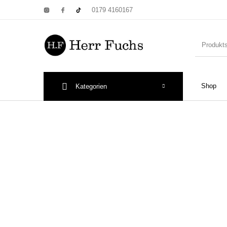
0179 4160167
Shop
Kategorien
New Products
On Sale!
Wandtel
Print: Poster&