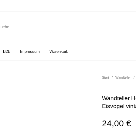
B2B
Impressum
Warenkorb
ler
Geschirrtücher
Gutscheine
Start
/
Wandteller
/
Wandteller H
Strudia-Kampfkunst für den
Notizbücher
Taschen/Turnbeutel
Eisvogel vi
Kopf
24,00
€