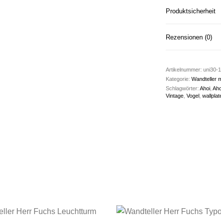
Produktsicherheit
Rezensionen (0)
Artikelnummer:
uni30-1
Kategorie:
Wandteller m
Schlagwörter:
Ahoi
,
Aho
Vintage
,
Vogel
,
wallplat