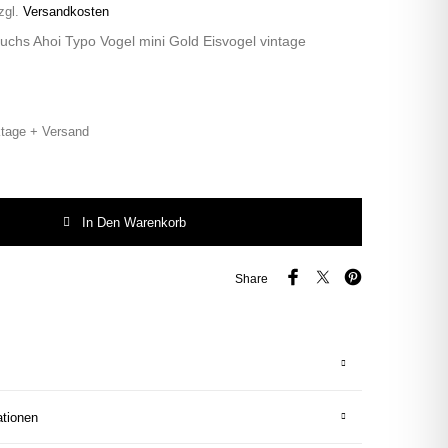
zgl.
Versandkosten
uchs Ahoi Typo Vogel mini Gold Eisvogel vintage
tage + Versand
chs Ahoi Typo Vogel mini Gold Eisvogel vintage Wohnen Menge
In Den Warenkorb
Share
ationen