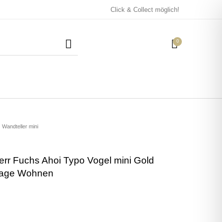
Click & Collect möglich!
0
Mützen / Beanies und
Kissen
Magneten
Patches
Wandteller mini
err Fuchs Ahoi Typo Vogel mini Gold
Tassen
ntage Wohnen