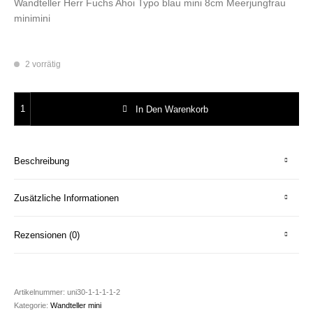
Wandteller Herr Fuchs Ahoi Typo blau mini 8cm Meerjungfrau
minimini
2 vorrätig
Wandteller Herr Fuchs Ahoi Typo blau mini 8cm Meerjungfrau minimini M
In Den Warenkorb
Beschreibung
Zusätzliche Informationen
Rezensionen (0)
Artikelnummer:
uni30-1-1-1-1-2
Kategorie:
Wandteller mini