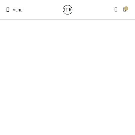
0
MENU
New Products
On Sale!
Wandteller
Geschirrtücher
Mützen / Beanies und
Gutscheine
Kissen
Magneten
Patches
Print:
Strudia-Kampfkunst
Taschen/Turnbeutel
Tassen
Poster&Notizbücher
für den Kopf