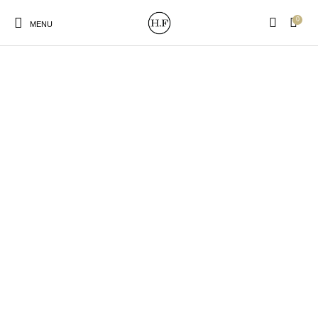
0
MENU
New Products
On Sale!
Wandteller
Geschirrtücher
Mützen / Beanies und
Gutscheine
Kissen
Magneten
Patches
Print:
Strudia-Kampfkunst
Taschen/Turnbeutel
Tassen
Poster&Notizbücher
für den Kopf