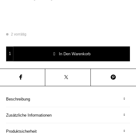
2 vorrätig
Wandteller you are great vintage Herr Fuchs Teller klein mini 11cm Blum
In Den Warenkorb
Beschreibung
Zusätzliche Informationen
Produktsicherheit