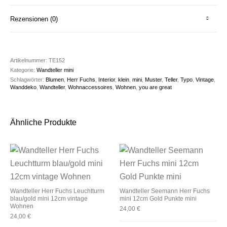
Rezensionen (0)
Artikelnummer:
TE152
Kategorie:
Wandteller mini
Schlagwörter:
Blumen
,
Herr Fuchs
,
Interior
,
klein
,
mini
,
Muster
,
Teller
,
Typo
,
Vintage
,
Wanddeko
,
Wandteller
,
Wohnaccessoires
,
Wohnen
,
you are great
Ähnliche Produkte
Wandteller Herr Fuchs Leuchtturm
Wandteller Seemann Herr Fuchs
blau/gold mini 12cm vintage
mini 12cm Gold Punkte mini
Wohnen
24,00
€
24,00
€