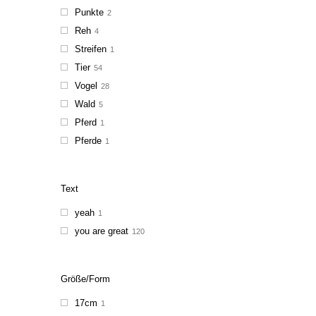
Punkte
2
Reh
4
Streifen
1
Tier
54
Vogel
28
Wald
5
Pferd
1
Pferde
1
Text
yeah
1
you are great
120
Größe/Form
17cm
1