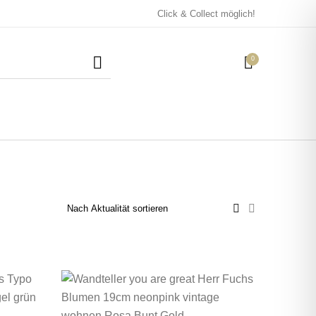
Click & Collect möglich!
0
Mützen / Beanies und
Kissen
Magneten
Patches
Tassen