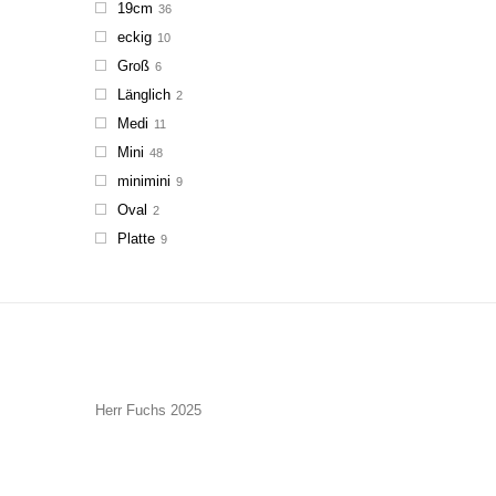
19cm
36
eckig
10
Groß
6
Länglich
2
Medi
11
Mini
48
minimini
9
Oval
2
Platte
9
Herr Fuchs 2025