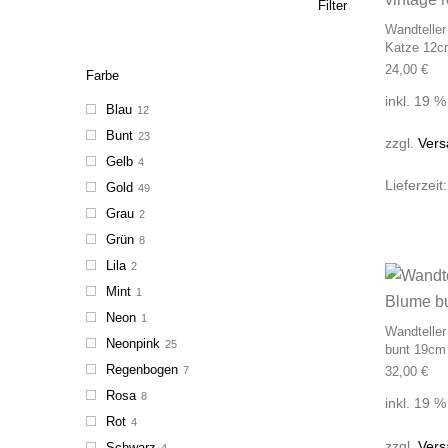
Filter
Wandteller
Katze 12cm
24,00
€
Farbe
inkl. 19 
Blau
12
Bunt
23
zzgl.
Vers
Gelb
4
Lieferzeit
Gold
49
Grau
2
Grün
8
Lila
2
Mint
1
Neon
1
Wandteller
Neonpink
25
bunt 19cm 
Regenbogen
7
32,00
€
Rosa
8
inkl. 19 
Rot
4
zzgl.
Vers
Schwarz
4