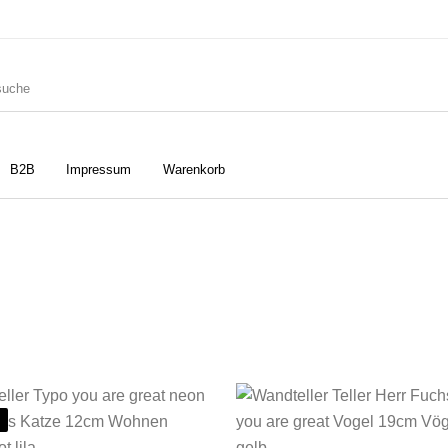
B2B
Impressum
Warenkorb
ler
Geschirrtücher
Gutscheine
Strudia-Kampfkunst für den
Notizbücher
Taschen/Turnbeutel
Kopf