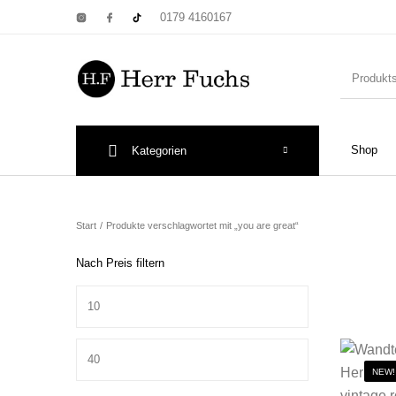
0179 4160167
Shop
Kategorien
New Products
On Sale!
Wandtel
Start
/
Produkte verschlagwortet mit „you are great“
Nach Preis filtern
Min. Preis
Print: Poster&
Max. Preis
NEW!