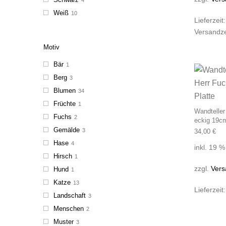
Weiß
10
Lieferzeit
Versandze
Motiv
Bär
1
Berg
3
Blumen
34
Früchte
1
Wandteller
Fuchs
2
eckig 19cm
Gemälde
3
34,00
€
Hase
4
inkl. 19 
Hirsch
1
zzgl.
Vers
Hund
1
Katze
13
Lieferzeit
Landschaft
3
Menschen
2
Muster
3