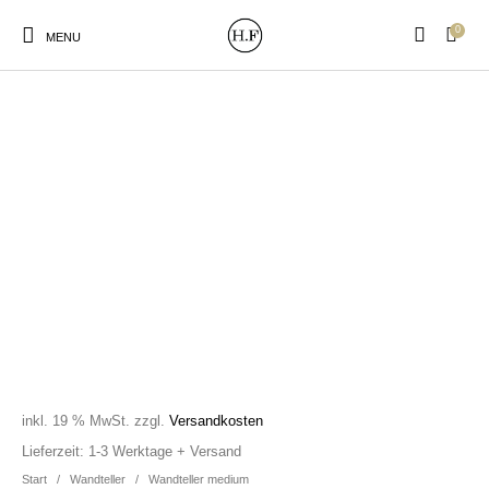
0
MENU
New Products
On Sale!
Wandteller
Geschirrtücher
Mützen / Beanies und
Gutscheine
Kissen
Magneten
Patches
Print:
Strudia-Kampfkunst
Taschen/Turnbeutel
Tassen
Poster&Notizbücher
für den Kopf
inkl. 19 % MwSt.
zzgl.
Versandkosten
Lieferzeit:
1-3 Werktage + Versand
Start
/
Wandteller
/
Wandteller medium