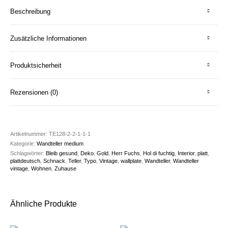
Beschreibung
Zusätzliche Informationen
Produktsicherheit
Rezensionen (0)
Artikelnummer:
TE128-2-2-1-1-1
Kategorie:
Wandteller medium
Schlagwörter:
Bleib gesund
,
Deko
,
Gold
,
Herr Fuchs
,
Hol di fuchtig
,
Interior
,
platt
,
plattdeutsch
,
Schnack
,
Teller
,
Typo
,
Vintage
,
wallplate
,
Wandteller
,
Wandteller
vintage
,
Wohnen
,
Zuhause
Ähnliche Produkte