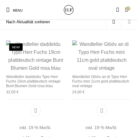
0
Start
/
Produkte verschlagwortet mit „platt“
MENU
NEW!
New Products
On Sale!
Wandteller
Geschirrtücher
Wandteller daddeldu Typo Herr
Wandteller Glööv an di Typo Herr
Fuchs 19cm plattdeutsch vintage
Fuchs mini 11cm gold plattdeutsch
Mützen / Beanies und
Gutscheine
Kissen
Magneten
Bunt Blumen Gold rosa blau
oval vintage
Patches
32,00
€
24,00
€
Print:
Strudia-Kampfkunst
Taschen/Turnbeutel
Tassen
Poster&Notizbücher
für den Kopf
inkl. 19 % MwSt.
inkl. 19 % MwSt.