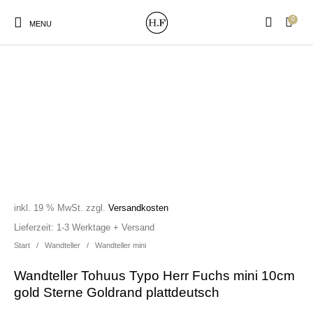
0
MENU
New Products
On Sale!
Wandteller
Geschirrtücher
Mützen / Beanies und
Gutscheine
Kissen
Magneten
Patches
inkl. 19 % MwSt.
zzgl.
Versandkosten
Lieferzeit:
1-3 Werktage + Versand
Start
/
Wandteller
/
Wandteller mini
Print:
Strudia-Kampfkunst
Taschen/Turnbeutel
Tassen
Poster&Notizbücher
für den Kopf
Wandteller Tohuus Typo Herr Fuchs mini 10cm
gold Sterne Goldrand plattdeutsch