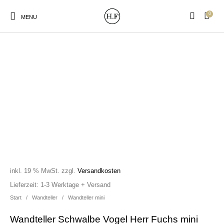
0
MENU
New Products
On Sale!
Wandteller
Geschirrtücher
Mützen / Beanies und
Gutscheine
Kissen
Magneten
Patches
inkl. 19 % MwSt.
zzgl.
Versandkosten
Print:
Strudia-Kampfkunst
Taschen/Turnbeutel
Tassen
Lieferzeit:
1-3 Werktage + Versand
Poster&Notizbücher
für den Kopf
Start
/
Wandteller
/
Wandteller mini
Wandteller Schwalbe Vogel Herr Fuchs mini