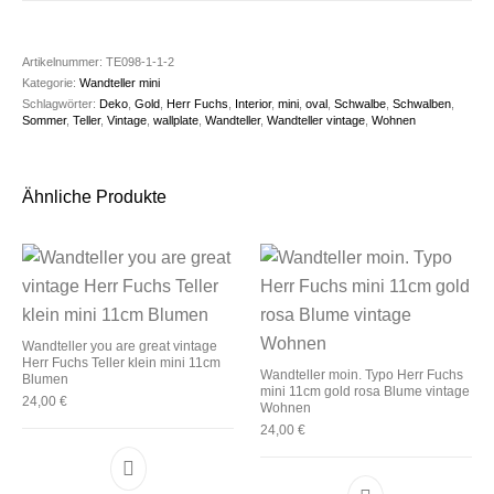
Artikelnummer:
TE098-1-1-2
Kategorie:
Wandteller mini
Schlagwörter:
Deko
,
Gold
,
Herr Fuchs
,
Interior
,
mini
,
oval
,
Schwalbe
,
Schwalben
,
Sommer
,
Teller
,
Vintage
,
wallplate
,
Wandteller
,
Wandteller vintage
,
Wohnen
Ähnliche Produkte
Wandteller you are great vintage
Herr Fuchs Teller klein mini 11cm
Wandteller moin. Typo Herr Fuchs
Blumen
mini 11cm gold rosa Blume vintage
24,00
€
Wohnen
24,00
€