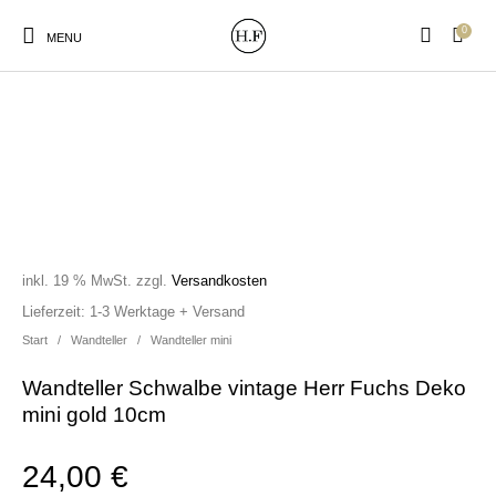
0
MENU
New Products
On Sale!
Wandteller
Geschirrtücher
inkl. 19 % MwSt.
zzgl.
Versandkosten
Mützen / Beanies und
Gutscheine
Kissen
Magneten
Lieferzeit:
1-3 Werktage + Versand
Patches
Start
/
Wandteller
/
Wandteller mini
Wandteller Schwalbe vintage Herr Fuchs Deko
Print:
Strudia-Kampfkunst
Taschen/Turnbeutel
Tassen
mini gold 10cm
Poster&Notizbücher
für den Kopf
24,00
€