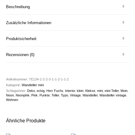
Beschreibung
Zusätzliche Informationen
Produktsicherheit
Rezensionen (0)
Artikelnummer:
TE134-2-2-2-3-1-1-2-1-1-2
Kategorie:
Wandteller mini
Schlagwörter:
Deko
,
eckig
,
Herr Fuchs
,
Interior
,
klein
,
Klekse
,
mini
,
mini Teller
,
Moin
,
Neon
,
Neonpink
,
Pink
,
Punkte
,
Teller
,
Typo
,
Vintage
,
Wandteller
,
Wandteller vintage
,
Wohnen
Ähnliche Produkte