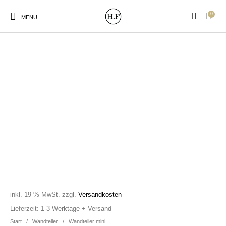
0
MENU
New Products
On Sale!
Wandteller
Geschirrtücher
Mützen / Beanies und
Gutscheine
Kissen
Magneten
Patches
Print:
Strudia-Kampfkunst
Taschen/Turnbeutel
Tassen
Poster&Notizbücher
für den Kopf
inkl. 19 % MwSt.
zzgl.
Versandkosten
Lieferzeit:
1-3 Werktage + Versand
Start
/
Wandteller
/
Wandteller mini