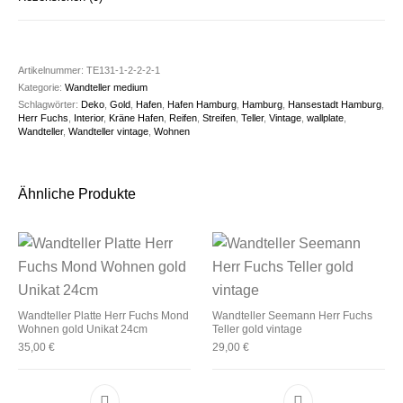
Artikelnummer:
TE131-1-2-2-2-1
Kategorie:
Wandteller medium
Schlagwörter:
Deko
,
Gold
,
Hafen
,
Hafen Hamburg
,
Hamburg
,
Hansestadt Hamburg
,
Herr Fuchs
,
Interior
,
Kräne Hafen
,
Reifen
,
Streifen
,
Teller
,
Vintage
,
wallplate
,
Wandteller
,
Wandteller vintage
,
Wohnen
Ähnliche Produkte
Wandteller Platte Herr Fuchs Mond
Wandteller Seemann Herr Fuchs
Wohnen gold Unikat 24cm
Teller gold vintage
35,00
€
29,00
€