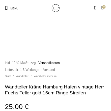
0
MENU
New Products
On Sale!
Wandteller
Geschirrtücher
inkl. 19 % MwSt.
zzgl.
Versandkosten
Mützen / Beanies und
Gutscheine
Kissen
Magneten
Lieferzeit:
1-3 Werktage + Versand
Patches
Start
/
Wandteller
/
Wandteller medium
Wandteller Kräne Hamburg Hafen vintage Herr
Print:
Strudia-Kampfkunst
Taschen/Turnbeutel
Tassen
Fuchs Teller gold 16cm Ringe Streifen
Poster&Notizbücher
für den Kopf
25,00
€