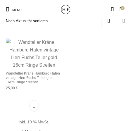
0
Start
/
Produkte verschlagwortet mit „Reifen“
MENU
New Products
On Sale!
Wandteller
Geschirrtücher
Wandteller Kräne Hamburg Hafen
vintage Herr Fuchs Teller gold
Mützen / Beanies und
Gutscheine
Kissen
Magneten
16cm Ringe Streifen
Patches
25,00
€
Print:
Strudia-Kampfkunst
Taschen/Turnbeutel
Tassen
Poster&Notizbücher
für den Kopf
inkl. 19 % MwSt.