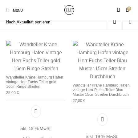
0
Start
/
Produkte verschlagwortet mit „Hansestadt Hamburg“
MENU
New Products
On Sale!
Wandteller
Geschirrtücher
Wandteller Kräne Hamburg Hafen
vintage Herr Fuchs Teller gold
Mützen / Beanies und
Wandteller Kräne Hamburg Hafen
Gutscheine
Kissen
Magneten
16cm Ringe Streifen
Patches
vintage Herr Fuchs Teller Blau
25,00
€
Muster 15cm Streifen Durchbruch
27,00
€
Print:
Strudia-Kampfkunst
Taschen/Turnbeutel
Tassen
Poster&Notizbücher
für den Kopf
inkl. 19 % MwSt.
inkl. 19 % MwSt.