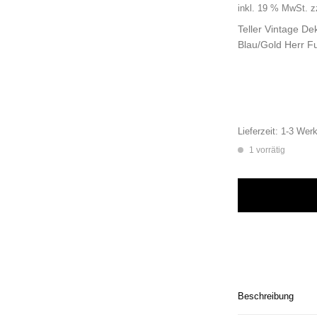
inkl. 19 % MwSt.
z
Teller Vintage D
Blau/Gold Herr F
Lieferzeit:
1-3 Werk
1 vorrätig
Wandteller Kräne H
Beschreibung