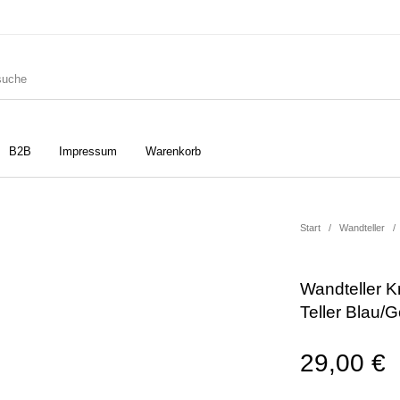
B2B
Impressum
Warenkorb
ler
Geschirrtücher
Gutscheine
Start
/
Wandteller
/
Wandteller 
Strudia-Kampfkunst für den
Notizbücher
Taschen/Turnbeutel
Teller Blau/G
Kopf
29,00
€