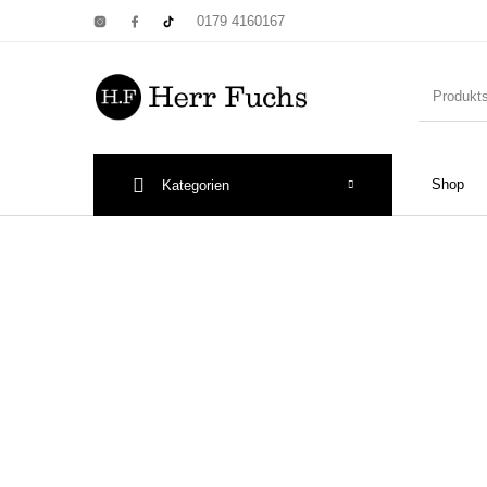
0179 4160167
Shop
Kategorien
New Products
On Sale!
Wandtel
Print: Poster&