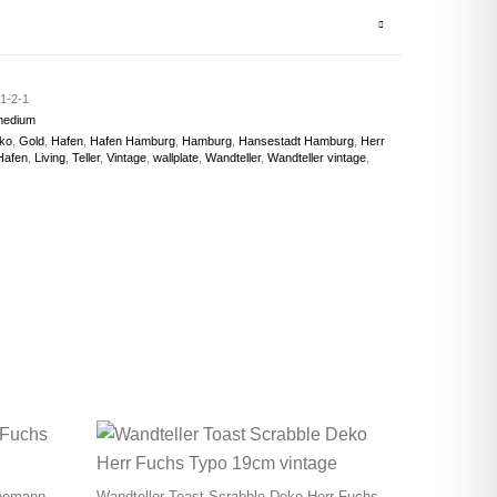
1-2-1
medium
ko
,
Gold
,
Hafen
,
Hafen Hamburg
,
Hamburg
,
Hansestadt Hamburg
,
Herr
Hafen
,
Living
,
Teller
,
Vintage
,
wallplate
,
Wandteller
,
Wandteller vintage
,
Seemann
Wandteller Toast Scrabble Deko Herr Fuchs