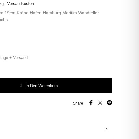
zgl.
Versandkosten
eko 19cm Kräne Hafen Hamburg Maritim Wandteller
uchs
tage + Versand
amburg Hafen vintage Herr Fuchs Teller Blau/Gold Menge
In Den Warenkorb
Share