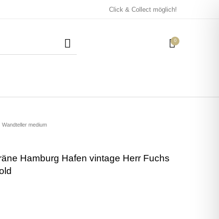
Click & Collect möglich!
0
Mützen / Beanies und
Kissen
Magneten
Patches
Wandteller medium
Kräne Hamburg Hafen vintage Herr Fuchs
Tassen
old