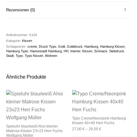
Rezensionen (0)
Artikelnummer:
K104
Kategorie:
Kissen
Schlagwörter:
creme
,
Druck Typo
,
Gold
,
Golddruck
,
Hamburg
,
Hamburg Kissen
,
Hamburg Typo
,
Hansestadt Hamburg
,
HH
,
Interior
,
Kissen
,
Schnack
,
Siebdruck
,
Stadt
,
Typo
,
Typo Kissen
,
Wohnen
Ähnliche Produkte
Typo Creme/Neonpink Hamburg
Kissen 40×40 Herr Fuchs
Spieluhr blau/weiß Ahoi kleiner
27,00
€
–
29,50
€
Matrose Kissen 23×23 Herr Fuchs
Wolfgang Müller