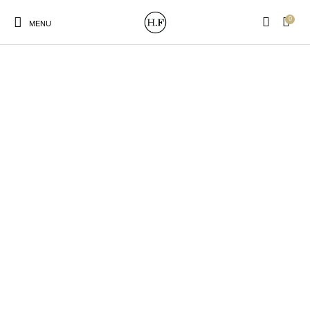
0
MENU
New Products
On Sale!
Wandteller
Geschirrtücher
Mützen / Beanies und
Gutscheine
Kissen
Magneten
Patches
Print:
Strudia-Kampfkunst
Taschen/Turnbeutel
Tassen
Poster&Notizbücher
für den Kopf