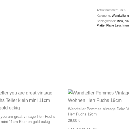
Artikelnummer:
uni35
Kategorie:
Wandteller g
Schlagwörter:
Blau
,
bl
Platte
,
Platte Leuchttu
Wandteller Pommes Vintage Deko 
Herr Fuchs 19cm
 you are great vintage Herr Fuchs
29,00
€
in mini 11cm Blumen gold eckig