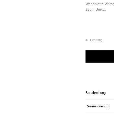
Wandplatte Vintag
23cm Unikat
1 vorrätig
Wandteller Plate H
Beschreibung
Rezensionen (0)