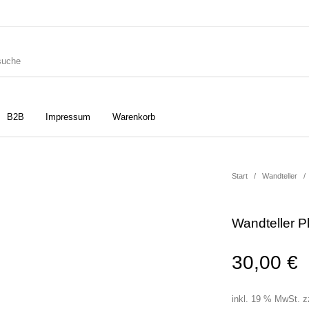
B2B
Impressum
Warenkorb
ler
Geschirrtücher
Gutscheine
Start
/
Wandteller
/
Wandteller P
Strudia-Kampfkunst für den
Notizbücher
Taschen/Turnbeutel
Kopf
30,00
€
inkl. 19 % MwSt.
z