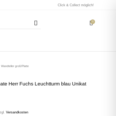
Click & Collect möglich!
0
Mützen / Beanies und
Kissen
Magneten
Patches
Wandteller groß/Platte
late Herr Fuchs Leuchtturm blau Unikat
Tassen
zgl.
Versandkosten