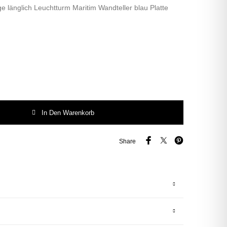
e länglich Leuchtturm Maritim Wandteller blau Platte
err Fuchs Leuchtturm blau Unikat Menge
In Den Warenkorb
Share