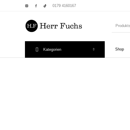
0179 4160167
Shop
Kategorien
New Products
On Sale!
Wandtel
Print: Poster&