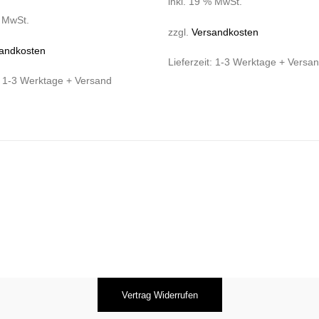
inkl. 19 % MwSt.
% MwSt.
zzgl.
Versandkosten
andkosten
Lieferzeit:
1-3 Werktage + Versa
:
1-3 Werktage + Versand
Vertrag Widerrufen