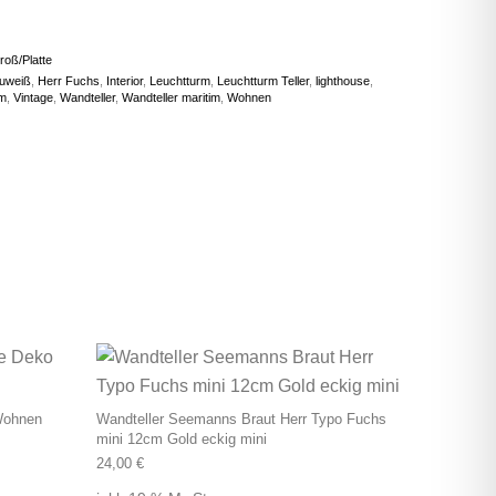
roß/Platte
auweiß
,
Herr Fuchs
,
Interior
,
Leuchtturm
,
Leuchtturm Teller
,
lighthouse
,
rm
,
Vintage
,
Wandteller
,
Wandteller maritim
,
Wohnen
Wohnen
Wandteller Seemanns Braut Herr Typo Fuchs
mini 12cm Gold eckig mini
24,00
€