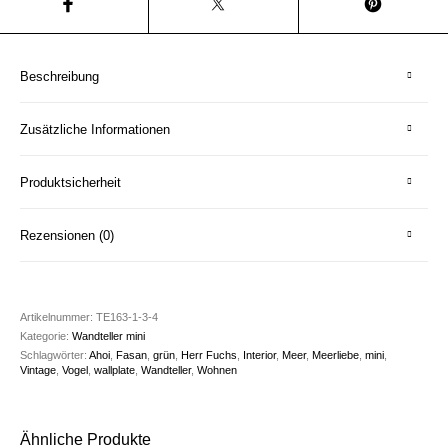
Beschreibung
Zusätzliche Informationen
Produktsicherheit
Rezensionen (0)
Artikelnummer:
TE163-1-3-4
Kategorie:
Wandteller mini
Schlagwörter:
Ahoi
,
Fasan
,
grün
,
Herr Fuchs
,
Interior
,
Meer
,
Meerliebe
,
mini
,
Vintage
,
Vogel
,
wallplate
,
Wandteller
,
Wohnen
Ähnliche Produkte