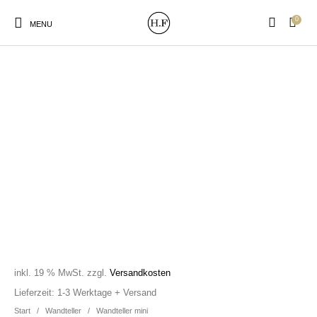
0
MENU
New Products
On Sale!
Wandteller
Geschirrtücher
Mützen / Beanies und
Gutscheine
Kissen
Magneten
Patches
Print:
Strudia-Kampfkunst
Taschen/Turnbeutel
Tassen
Poster&Notizbücher
für den Kopf
inkl. 19 % MwSt.
zzgl.
Versandkosten
Lieferzeit:
1-3 Werktage + Versand
Start
/
Wandteller
/
Wandteller mini