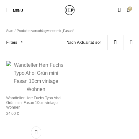
0
MENU
Start
/
Produkte verschlagwortet mit „Fasan“
Filters
New Products
On Sale!
Wandteller
Geschirrtücher
Mützen / Beanies und
Gutscheine
Kissen
Magneten
Patches
Wandteller Herr Fuchs Typo Ahoi
Grün mini Fasan 10cm vintage
Wohnen
Print:
Strudia-Kampfkunst
24,00
€
Taschen/Turnbeutel
Tassen
Poster&Notizbücher
für den Kopf