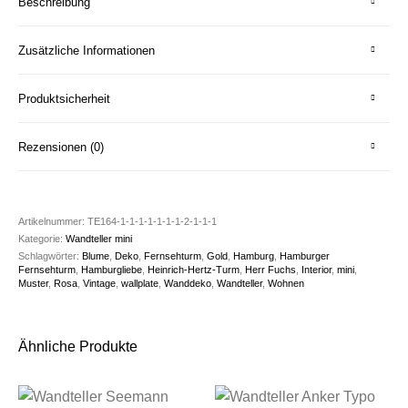
Beschreibung
Zusätzliche Informationen
Produktsicherheit
Rezensionen (0)
Artikelnummer:
TE164-1-1-1-1-1-1-1-2-1-1-1
Kategorie:
Wandteller mini
Schlagwörter:
Blume
,
Deko
,
Fernsehturm
,
Gold
,
Hamburg
,
Hamburger
Fernsehturm
,
Hamburgliebe
,
Heinrich-Hertz-Turm
,
Herr Fuchs
,
Interior
,
mini
,
Muster
,
Rosa
,
Vintage
,
wallplate
,
Wanddeko
,
Wandteller
,
Wohnen
Ähnliche Produkte