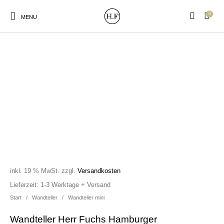
0
MENU
New Products
On Sale!
Wandteller
Geschirrtücher
Mützen / Beanies und
Gutscheine
Kissen
Magneten
Patches
inkl. 19 % MwSt.
zzgl.
Versandkosten
Print:
Strudia-Kampfkunst
Taschen/Turnbeutel
Tassen
Lieferzeit:
1-3 Werktage + Versand
Poster&Notizbücher
für den Kopf
Start
/
Wandteller
/
Wandteller mini
Wandteller Herr Fuchs Hamburger