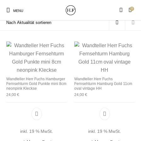
0
Start
/
Produkte verschlagwortet mit „Fernsehturm“
MENU
New Products
On Sale!
Wandteller
Geschirrtücher
Wandteller Herr Fuchs Hamburger
Wandteller Herr Fuchs
Fernsehturm Gold Punkte mini 8cm
Fernsehturm Hamburg Gold 11cm
Mützen / Beanies und
Gutscheine
Kissen
Magneten
neonpink Kleckse
oval vintage HH
Patches
24,00
€
24,00
€
Print:
Strudia-Kampfkunst
Taschen/Turnbeutel
Tassen
Poster&Notizbücher
für den Kopf
inkl. 19 % MwSt.
inkl. 19 % MwSt.