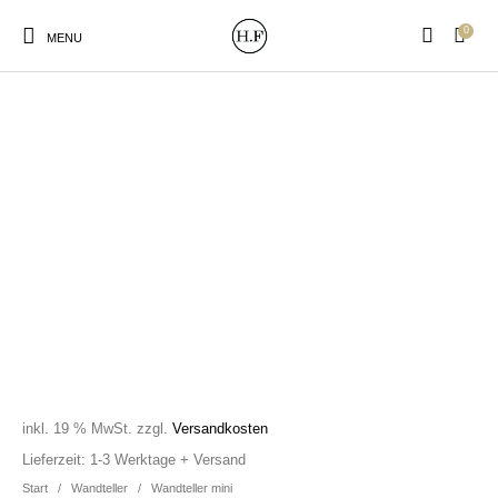
0
MENU
New Products
On Sale!
Wandteller
Geschirrtücher
Mützen / Beanies und
Gutscheine
Kissen
Magneten
Patches
Print:
Strudia-Kampfkunst
Taschen/Turnbeutel
Tassen
Poster&Notizbücher
für den Kopf
inkl. 19 % MwSt.
zzgl.
Versandkosten
Lieferzeit:
1-3 Werktage + Versand
Start
/
Wandteller
/
Wandteller mini