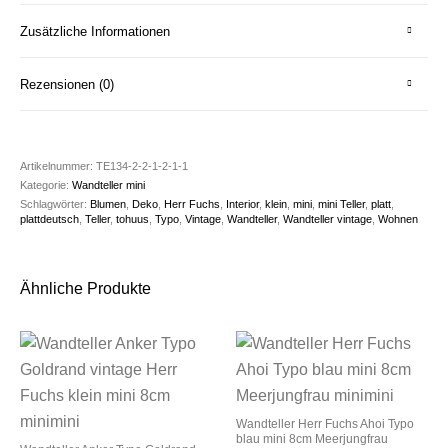
Zusätzliche Informationen
Rezensionen (0)
Artikelnummer:
TE134-2-2-1-2-1-1
Kategorie:
Wandteller mini
Schlagwörter:
Blumen
,
Deko
,
Herr Fuchs
,
Interior
,
klein
,
mini
,
mini Teller
,
platt
,
plattdeutsch
,
Teller
,
tohuus
,
Typo
,
Vintage
,
Wandteller
,
Wandteller vintage
,
Wohnen
Ähnliche Produkte
Wandteller Herr Fuchs Ahoi Typo
blau mini 8cm Meerjungfrau