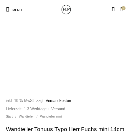
0
MENU
New Products
On Sale!
Wandteller
Geschirrtücher
Mützen / Beanies und
Gutscheine
Kissen
Magneten
Patches
inkl. 19 % MwSt.
zzgl.
Versandkosten
Print:
Strudia-Kampfkunst
Taschen/Turnbeutel
Tassen
Lieferzeit:
1-3 Werktage + Versand
Poster&Notizbücher
für den Kopf
Start
/
Wandteller
/
Wandteller mini
Wandteller Tohuus Typo Herr Fuchs mini 14cm