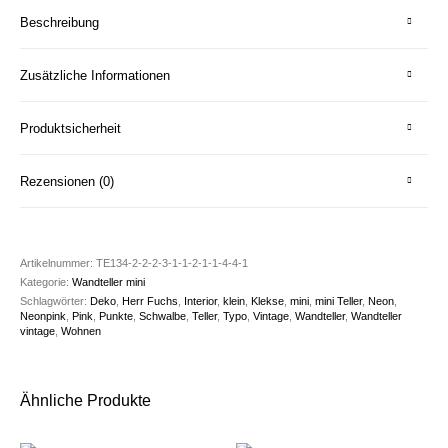
Beschreibung
Zusätzliche Informationen
Produktsicherheit
Rezensionen (0)
Artikelnummer:
TE134-2-2-2-3-1-1-2-1-1-4-4-1
Kategorie:
Wandteller mini
Schlagwörter:
Deko
,
Herr Fuchs
,
Interior
,
klein
,
Klekse
,
mini
,
mini Teller
,
Neon
,
Neonpink
,
Pink
,
Punkte
,
Schwalbe
,
Teller
,
Typo
,
Vintage
,
Wandteller
,
Wandteller
vintage
,
Wohnen
Ähnliche Produkte