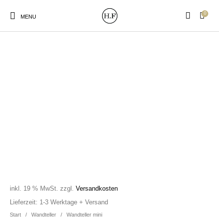
0
MENU
New Products
On Sale!
Wandteller
Geschirrtücher
Mützen / Beanies und
Gutscheine
Kissen
Magneten
Patches
Print:
Strudia-Kampfkunst
Taschen/Turnbeutel
Tassen
Poster&Notizbücher
für den Kopf
inkl. 19 % MwSt.
zzgl.
Versandkosten
Lieferzeit:
1-3 Werktage + Versand
Start
/
Wandteller
/
Wandteller mini