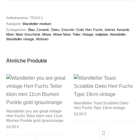
Artikelnummer:
TE153-1
Kategorie:
Wandteller medium
Schlagwörter:
Blau
,
Ceramic
,
Deko
,
Geschirr
,
Gold
,
Herr Fuchs
,
Interior
,
Keramik
,
Meer
,
Meer Geschenk
,
Möwe
,
Möwe Meer
,
Teller
,
Vintage
,
wallplate
,
Wandteller
,
Wandteller vintage
,
Wohnen
Ähnliche Produkte
Wandteller Toast Scrabble Deko
Herr Fuchs Typo 19cm vintage
Wandteller you are great vintage
32,00
€
Herr Fuchs Teller klein mini 11cm
Blumen Punkte gold /grau/orange
24,00
€