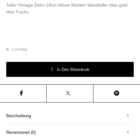
Teller Vintage Deko 19cm Möwe Maritim Wandteller blau gold
Herr Fuchs
1 vorrätig
Wandteller Möwe vintage Herr Fuchs Teller blau gold Menge
In Den Warenkorb
Beschreibung
Rezensionen (0)