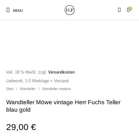
0
MENU
New Products
On Sale!
Wandteller
Geschirrtücher
inkl. 19 % MwSt.
zzgl.
Versandkosten
Lieferzeit:
1-3 Werktage + Versand
Mützen / Beanies und
Gutscheine
Kissen
Magneten
Patches
Start
/
Wandteller
/
Wandteller medium
Wandteller Möwe vintage Herr Fuchs Teller
blau gold
Print:
Strudia-Kampfkunst
Taschen/Turnbeutel
Tassen
Poster&Notizbücher
für den Kopf
29,00
€