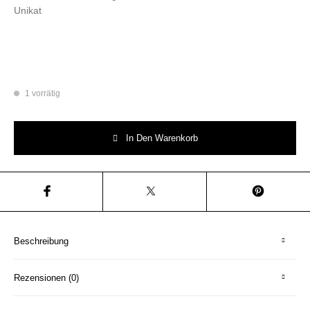
Unikat
1 vorrätig
Wandteller Wanddeko Herr Fuchs Seemann gold Unikat Menge
In Den Warenkorb
Beschreibung
Rezensionen (0)