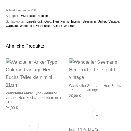
Artikelnummer:
uni18
Kategorie:
Wandteller medium
Schlagwörter:
Einzelstück
,
Gold
,
Herr Fuchs
,
Interior
,
Seemann
,
Unikat
,
Vintage
,
wallplate
,
Wandteller
,
Wandteller maritim
,
Wohnen
Ähnliche Produkte
Wandteller Seemann Herr Fuchs
Teller gold vintage
Wandteller Anker Typo Goldrand
29,00
€
vintage Herr Fuchs Teller klein mini
11cm
24,00
€
inkl. 19 % MwSt.