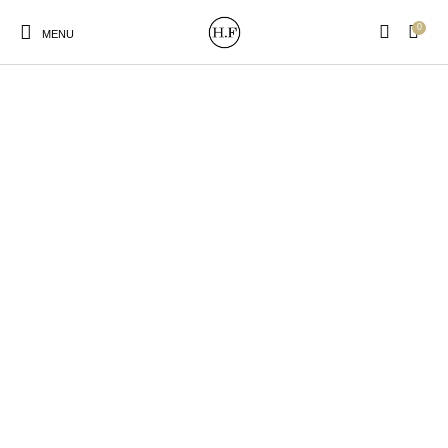
0
MENU
New Products
On Sale!
Wandteller
Geschirrtücher
Mützen / Beanies und
Gutscheine
Kissen
Magneten
Patches
Print:
Strudia-Kampfkunst
Taschen/Turnbeutel
Tassen
Poster&Notizbücher
für den Kopf