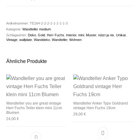
Artikelnummer:
TE164-2-2-2-1-1-1-1-1-3
Kategorie:
Wandteller medium
Schlagwörter:
Deko
,
Gold
,
Herr Fuchs
,
Interior
,
mini
,
Muster
,
nützt ja nix
,
Unikat
,
Vintage
,
wallplate
,
Wanddeko
,
Wandteller
,
Wohnen
Ähnliche Produkte
Wandteller you are great vintage
Wandteller Anker Typo Goldrand
Herr Fuchs Teller klein mini 11cm
vintage Herr Fuchs 19cm
Blumen
29,00
€
24,00
€