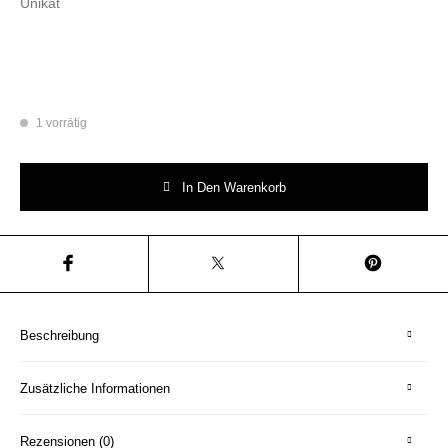
Unikat
1 vorrätig
Wandteller Herr Fuchs Typo Nützt ja nix Wohnen Unikat Gold 19cm Meng
In Den Warenkorb
Beschreibung
Zusätzliche Informationen
Rezensionen (0)