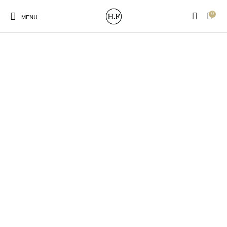
0
MENU
New Products
On Sale!
Wandteller
Geschirrtücher
Mützen / Beanies und
Gutscheine
Kissen
Magneten
Patches
Print:
Strudia-Kampfkunst
Taschen/Turnbeutel
Tassen
Poster&Notizbücher
für den Kopf