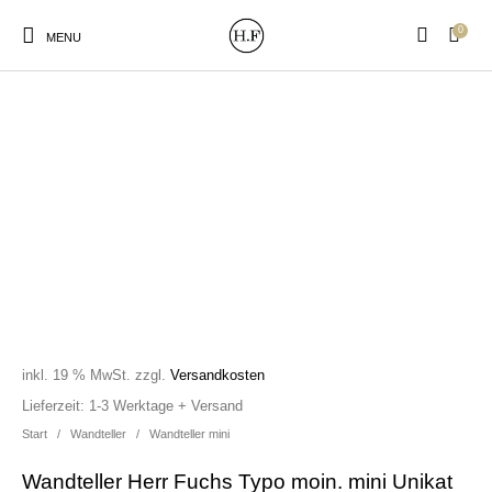
0
MENU
New Products
On Sale!
Wandteller
Geschirrtücher
Mützen / Beanies und
Gutscheine
Kissen
Magneten
Patches
inkl. 19 % MwSt.
zzgl.
Versandkosten
Print:
Strudia-Kampfkunst
Taschen/Turnbeutel
Tassen
Lieferzeit:
1-3 Werktage + Versand
Poster&Notizbücher
für den Kopf
Start
/
Wandteller
/
Wandteller mini
Wandteller Herr Fuchs Typo moin. mini Unikat