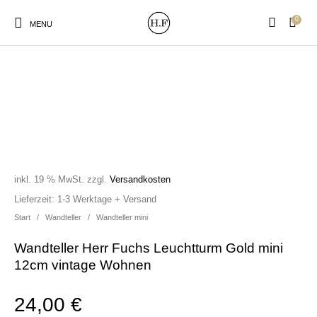
0
MENU
New Products
On Sale!
Wandteller
Geschirrtücher
inkl. 19 % MwSt.
zzgl.
Versandkosten
Mützen / Beanies und
Gutscheine
Kissen
Magneten
Lieferzeit:
1-3 Werktage + Versand
Patches
Start
/
Wandteller
/
Wandteller mini
Wandteller Herr Fuchs Leuchtturm Gold mini
Print:
Strudia-Kampfkunst
Taschen/Turnbeutel
Tassen
12cm vintage Wohnen
Poster&Notizbücher
für den Kopf
24,00
€