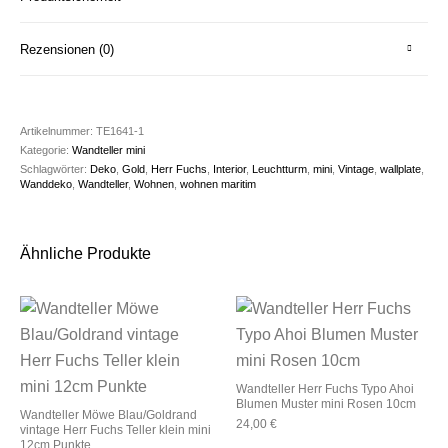
Rezensionen (0)
Artikelnummer:
TE1641-1
Kategorie:
Wandteller mini
Schlagwörter:
Deko
,
Gold
,
Herr Fuchs
,
Interior
,
Leuchtturm
,
mini
,
Vintage
,
wallplate
,
Wanddeko
,
Wandteller
,
Wohnen
,
wohnen maritim
Ähnliche Produkte
Wandteller Herr Fuchs Typo Ahoi
Blumen Muster mini Rosen 10cm
Wandteller Möwe Blau/Goldrand
24,00
€
vintage Herr Fuchs Teller klein mini
12cm Punkte