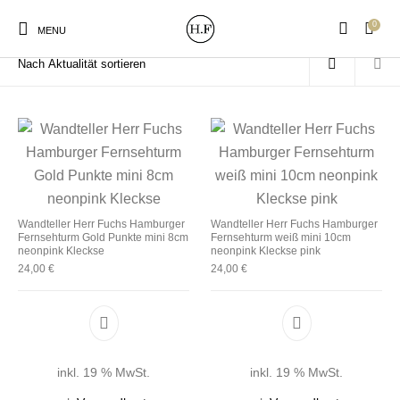
0
Start
/
Produkte verschlagwortet mit „wohnen maritim“
MENU
New Products
On Sale!
Wandteller
Geschirrtücher
Wandteller Herr Fuchs Hamburger
Wandteller Herr Fuchs Hamburger
Fernsehturm Gold Punkte mini 8cm
Fernsehturm weiß mini 10cm
Mützen / Beanies und
Gutscheine
Kissen
Magneten
neonpink Kleckse
neonpink Kleckse pink
Patches
24,00
€
24,00
€
Print:
Strudia-Kampfkunst
Taschen/Turnbeutel
Tassen
Poster&Notizbücher
für den Kopf
inkl. 19 % MwSt.
inkl. 19 % MwSt.